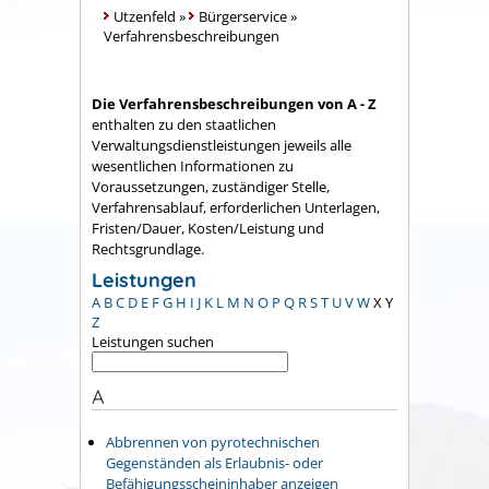
Utzenfeld
»
Bürgerservice
»
Verfahrensbeschreibungen
Die Verfahrensbeschreibungen von A - Z
enthalten zu den staatlichen
Verwaltungsdienstleistungen jeweils alle
wesentlichen Informationen zu
Voraussetzungen, zuständiger Stelle,
Verfahrensablauf, erforderlichen Unterlagen,
Fristen/Dauer, Kosten/Leistung und
Rechtsgrundlage.
Leistungen
A
B
C
D
E
F
G
H
I
J
K
L
M
N
O
P
Q
R
S
T
U
V
W
X
Y
Z
Leistungen suchen
A
Abbrennen von pyrotechnischen
Gegenständen als Erlaubnis- oder
Befähigungsscheininhaber anzeigen