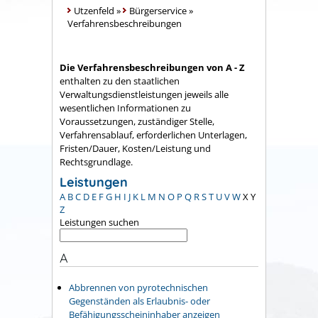
Utzenfeld
»
Bürgerservice
»
Verfahrensbeschreibungen
Die Verfahrensbeschreibungen von A - Z
enthalten zu den staatlichen
Verwaltungsdienstleistungen jeweils alle
wesentlichen Informationen zu
Voraussetzungen, zuständiger Stelle,
Verfahrensablauf, erforderlichen Unterlagen,
Fristen/Dauer, Kosten/Leistung und
Rechtsgrundlage.
Leistungen
A
B
C
D
E
F
G
H
I
J
K
L
M
N
O
P
Q
R
S
T
U
V
W
X
Y
Z
Leistungen suchen
A
Abbrennen von pyrotechnischen
Gegenständen als Erlaubnis- oder
Befähigungsscheininhaber anzeigen