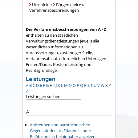
Utzenfeld
»
Bürgerservice
»
Verfahrensbeschreibungen
Die Verfahrensbeschreibungen von A - Z
enthalten zu den staatlichen
Verwaltungsdienstleistungen jeweils alle
wesentlichen Informationen zu
Voraussetzungen, zuständiger Stelle,
Verfahrensablauf, erforderlichen Unterlagen,
Fristen/Dauer, Kosten/Leistung und
Rechtsgrundlage.
Leistungen
A
B
C
D
E
F
G
H
I
J
K
L
M
N
O
P
Q
R
S
T
U
V
W
X
Y
Z
Leistungen suchen
A
Abbrennen von pyrotechnischen
Gegenständen als Erlaubnis- oder
Befähigungsscheininhaber anzeigen